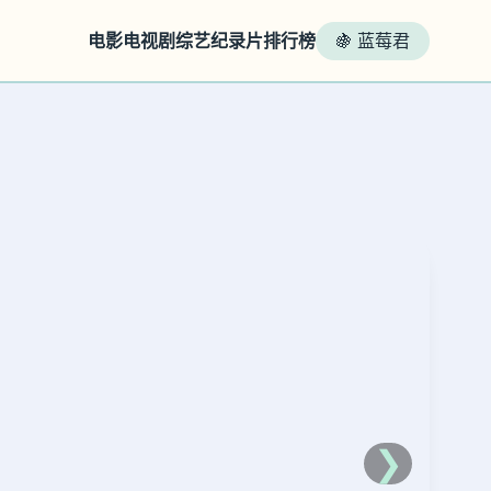
电影
电视剧
综艺
纪录片
排行榜
🍇 蓝莓君
❯