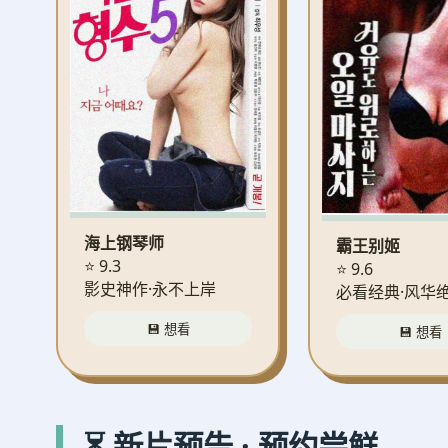
海上钢琴师
霸王别姬
⭐ 9.3
⭐ 9.6
影史神作·永不上岸
必看经典·风华
💾 想看
💾 想看
⏳ 新片预告 · 预约尝鲜