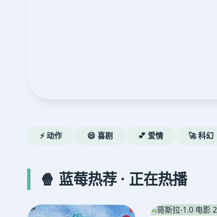
⚡ 动作
😄 喜剧
💕 爱情
🚀 科幻
🍿 蓝莓热荐 · 正在热播