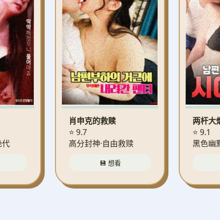
肖申克的救赎
两杆大
⭐ 9.7
⭐ 9.1
绝代
高分封神·自由救赎
黑色幽
💾 想看