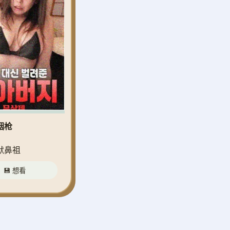
烟枪
默鼻祖
💾 想看