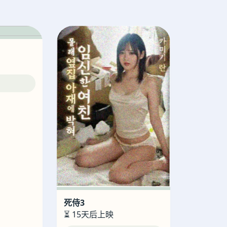
死侍3
⏳ 15天后上映