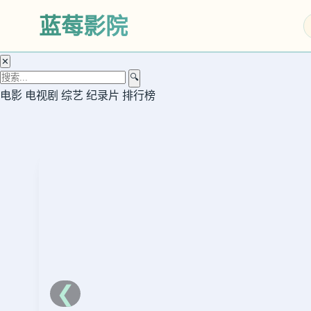
对
蓝莓影院
决
立
✕
即
🔍
观
电影
电视剧
综艺
纪录片
排行榜
看
❮