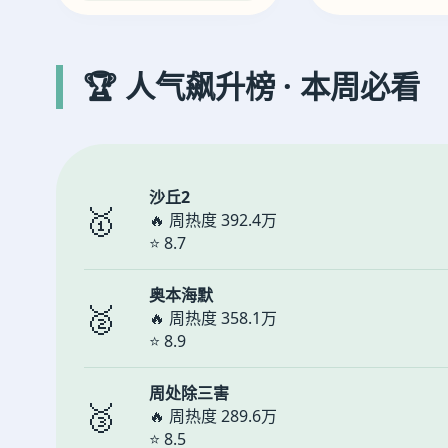
🏆 人气飙升榜 · 本周必看
沙丘2
🥇
🔥 周热度 392.4万
⭐ 8.7
奥本海默
🥈
🔥 周热度 358.1万
⭐ 8.9
周处除三害
🥉
🔥 周热度 289.6万
⭐ 8.5