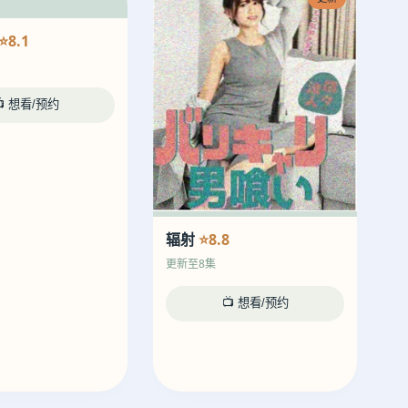
⭐8.1
📺 想看/预约
辐射
⭐8.8
更新至8集
📺 想看/预约