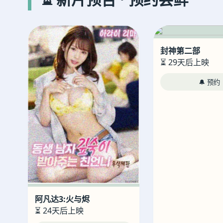
封神第二部
⏳ 29天后上映
🔔 预约
阿凡达3:火与烬
⏳ 24天后上映