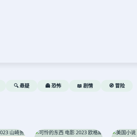
🔍 悬疑
👻 恐怖
📖 剧情
🧭 冒险