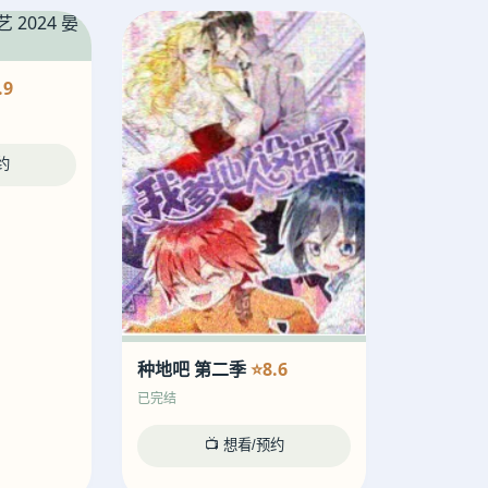
.9
约
种地吧 第二季
⭐8.6
已完结
📺 想看/预约